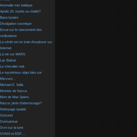
Anomalie mer baltique
Apollo 20: mythe ou réalité?
Base lunaire
Divulgation cosmique
Essai sur le classement des
civilisations
La vérité est en train d'exploser sur
Internet
La vie sur MARS
Lac Baïkal
Le chevalier noir.
Le mystérieux objet bleu sur
Mercure…
Michael E. Salla
Momies de Nazca
Mort de Max Spiers
Nazca: piste d'atterrissage?
Nettoyage spatial
Osirunet
Oumuamua
Ovni sur la lune
OVNIS et EDF.....