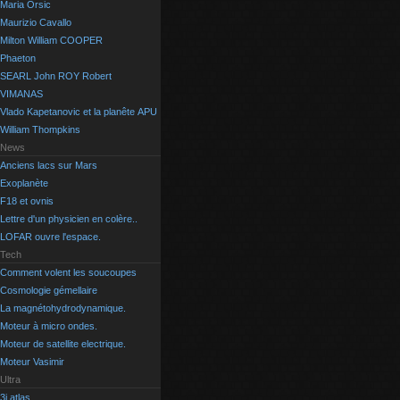
Maria Orsic
Maurizio Cavallo
Milton William COOPER
Phaeton
SEARL John ROY Robert
VIMANAS
Vlado Kapetanovic et la planête APU
William Thompkins
News
Anciens lacs sur Mars
Exoplanète
F18 et ovnis
Lettre d'un physicien en colère..
LOFAR ouvre l'espace.
Tech
Comment volent les soucoupes
Cosmologie gémellaire
La magnétohydrodynamique.
Moteur à micro ondes.
Moteur de satellite electrique.
Moteur Vasimir
Ultra
3i atlas