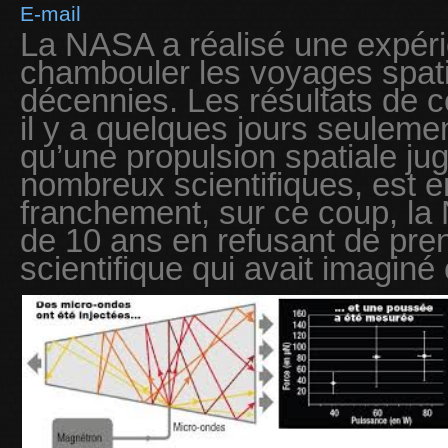
E-mail
La NASA a réalisé une expéri
chambouler les voyages spat
décennies. Les résultats de c
il y a quelques jours seuleme
qu’une propulsion spatiale ju
nombreux scientifiques, est e
franchement, sur ce coup, la
de 10 ans en refusant de pren
scientifique qui avait imaginé