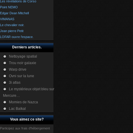
Les révélations de Corso
Point NEMO
Edgar Dean Mitchell
VIMANAS
Le chevalier noir.
Jean pierre Petit
LOFAR ouvre l'espace.
Derniers articles.
Nettoyage spatial
Trou noir galaxie
Warp drive
Ovni sur la lune
3i atlas
Le mystérieux objet bleu sur
Mercure…
Momies de Nazca
Lac Baïkal
Vous aimez ce site?
Participez aux frais d'hébergement