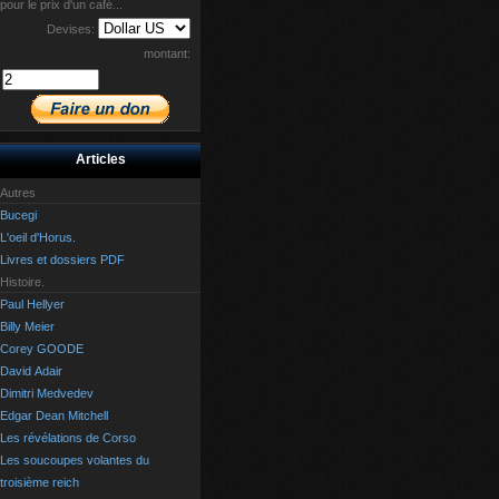
pour le prix d'un café...
Devises:
montant:
Articles
Autres
Bucegi
L'oeil d'Horus.
Livres et dossiers PDF
Histoire.
Paul Hellyer
Billy Meier
Corey GOODE
David Adair
Dimitri Medvedev
Edgar Dean Mitchell
Les révélations de Corso
Les soucoupes volantes du
troisième reich