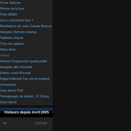
Ovnis Saturne
Photos de la lune.
Point NEMO
Qui a construit la lune ?
Révélations de Jean-Claude Bourret
Stargate_Remote viewing
Tablettes Mayas
Trou noir galaxie
Warp drive
Videos
Astrium Programme spatial public
Autopsie alien Roswell
Debris crash Roswell
Edgard Mitchell Top secret incident
Unmasked
Jean pierre Petit
Temoignages de pilotes: JC Duboc
Zeta reticuli
Visiteurs depuis Avril 2005
All
1582599