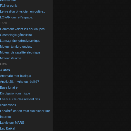
F18 et ovnis
Lettre d'un physicien en colère..
LOFAR ouvre l'espace.
Tech
Comment volent les soucoupes
Cosmologie gémellaire
La magnétohydrodynamique.
Moteur à micro ondes.
Moteur de satellite electrique.
Moteur Vasimir
Ultra
3i atlas
Anomalie mer baltique
Apollo 20: mythe ou réalité?
Base lunaire
Divulgation cosmique
Essai sur le classement des
civilisations
La vérité est en train d'exploser sur
Internet
La vie sur MARS
Lac Baïkal