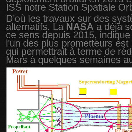
ISS notre Station Spatiale Orb
D'où les travaux sur des sys
alternatifs. La
NASA
a déjà so
ce sens depuis 2015, indique 
l'un des plus prometteurs est
qui permettrait à terme de réd
Mars à quelques semaines au 