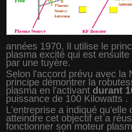
années 1970. Il utilise le prin
plasma excité qui est ensuit
par une tuyère.
Selon l'accord prévu avec la
principe démontrer la robute
plasma en l'activant
durant 1
puissance de 100 Kilowatts .
L'entreprise a indiqué qu'elle
atteindre cet objectif et a réu
fonctionner son moteur plasm