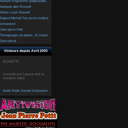
Astrium Programme spatial public
Autopsie alien Roswell
Debris crash Roswell
Edgard Mitchell Top secret incident
Unmasked
Jean pierre Petit
Temoignages de pilotes: JC Duboc
Zeta reticuli
Visiteurs depuis Avril 2005
All
1582770
Currently are 2 guests and no
members online
Kubik-Rubik Joomla! Extensions