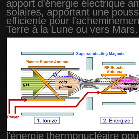
apport d'énergie électrique 
solaires, apportant une pou
efficiente pour l'acheminemen
Terre à la Lune ou vers Mars.
l'énergie thermonucléaire pou