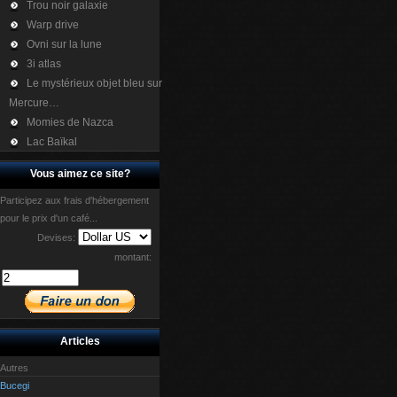
Trou noir galaxie
Warp drive
Ovni sur la lune
3i atlas
Le mystérieux objet bleu sur
Mercure…
Momies de Nazca
Lac Baïkal
Vous aimez ce site?
Participez aux frais d'hébergement
pour le prix d'un café...
Devises:
montant:
Articles
Autres
Bucegi