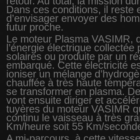
retour. Au total, la mission d
Dans ces conditions, il reste e
d’envisager envoyer des ho
futur proche.
Le moteur Plasma VASIMR, qu
l’énergie électrique collecté
solaires ou produite par un ré
embarqué. Cette électricité es
ioniser un mélange d’hydrogèn
chauffée à très haute tempéra
se transformer en plasma. 
vont ensuite diriger et accélé
tuyères du moteur VASIMR qu
continu le vaisseau à très gr
Km/heure soit 55 Km/second
A mi-parcours, à cette vitesse,