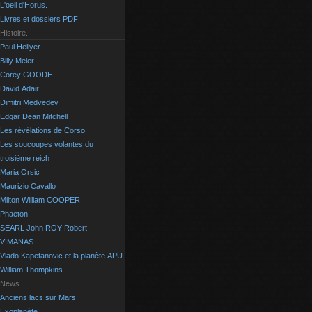
L'oeil d'Horus.
Livres et dossiers PDF
Histoire.
Paul Hellyer
Billy Meier
Corey GOODE
David Adair
Dimitri Medvedev
Edgar Dean Mitchell
Les révélations de Corso
Les soucoupes volantes du
troisième reich
Maria Orsic
Maurizio Cavallo
Milton William COOPER
Phaeton
SEARL John ROY Robert
VIMANAS
Vlado Kapetanovic et la planête APU
William Thompkins
News
Anciens lacs sur Mars
Exoplanète