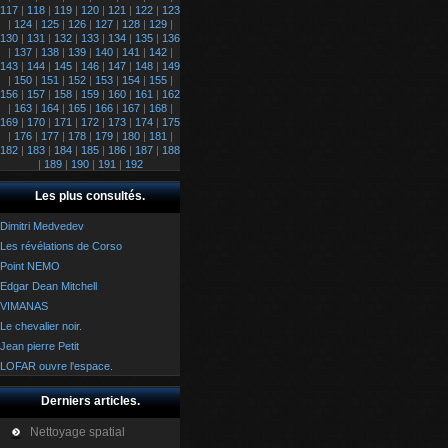
117
|
118
|
119
|
120
|
121
|
122
|
123
|
124
|
125
|
126
|
127
|
128
|
129
|
130
|
131
|
132
|
133
|
134
|
135
|
136
|
137
|
138
|
139
|
140
|
141
|
142
|
143
|
144
|
145
|
146
|
147
|
148
|
149
|
150
|
151
|
152
|
153
|
154
|
155
|
156
|
157
|
158
|
159
|
160
|
161
|
162
|
163
|
164
|
165
|
166
|
167
|
168
|
169
|
170
|
171
|
172
|
173
|
174
|
175
|
176
|
177
|
178
|
179
|
180
|
181
|
182
|
183
|
184
|
185
|
186
|
187
|
188
|
189
|
190
|
191
|
192
Les plus consultés.
Dimitri Medvedev
Les révélations de Corso
Point NEMO
Edgar Dean Mitchell
VIMANAS
Le chevalier noir.
Jean pierre Petit
LOFAR ouvre l'espace.
Derniers articles.
Nettoyage spatial