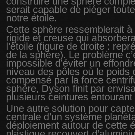
construire une sphère complèt
serait capable de piéger toute
notre étoile.
Cette sphère ressemblerait à
rigide et creuse qui absorbera
l’étoile (figure de droite : re
de la sphère). Le problème c’e
impossible d’éviter un effond
niveau des pôles où le poids d
compensé par la force centrif
sphère, Dyson finit par envis
plusieurs ceintures entourant l
Une autre solution pour capter 
centrale d’un système planéta
déploiement autour de cette éto
plastique recouvert d’alumini