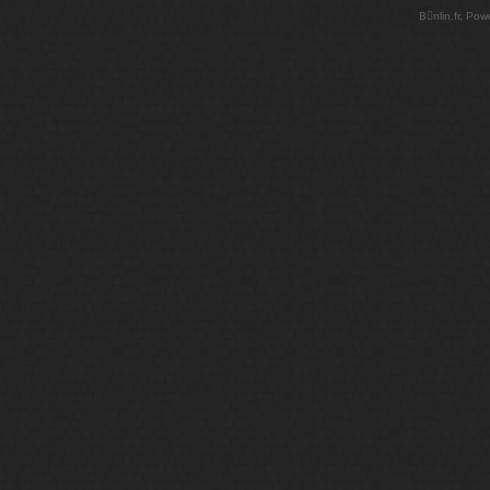
Bnlin.fr, Po