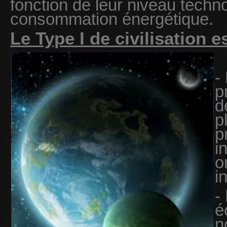
fonction de leur niveau techno
consommation énergétique.
Le Type I de civilisation e
-
p
d
p
p
i
o
i
-
é
n