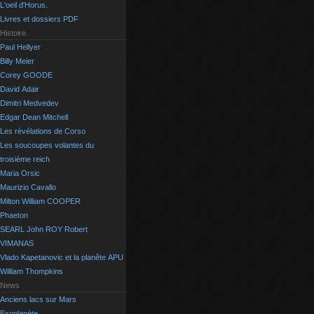
L'oeil d'Horus.
Livres et dossiers PDF
Histoire.
Paul Hellyer
Billy Meier
Corey GOODE
David Adair
Dimitri Medvedev
Edgar Dean Mitchell
Les révélations de Corso
Les soucoupes volantes du
troisième reich
Maria Orsic
Maurizio Cavallo
Milton William COOPER
Phaeton
SEARL John ROY Robert
VIMANAS
Vlado Kapetanovic et la planête APU
William Thompkins
News
Anciens lacs sur Mars
Exoplanète