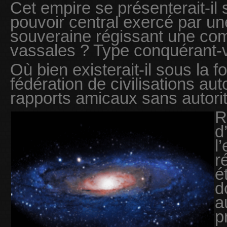
Cet empire se présenterait-il 
pouvoir central exercé par une
souveraine régissant une com
vassales ? Type conquérant-
Où bien existerait-il sous la 
fédération de civilisations a
rapports amicaux sans autorit
R
d
l
r
é
d
a
p