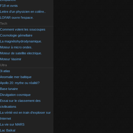
F18 et ovnis
Lettre d'un physicien en colère..
LOFAR ouvre l'espace.
Tech
Comment volent les soucoupes
Cosmologie gémellaire
La magnétohydrodynamique.
Moteur à micro ondes.
Moteur de satellite electrique.
Moteur Vasimir
Ultra
3i atlas
Anomalie mer baltique
Apollo 20: mythe ou réalité?
Base lunaire
Divulgation cosmique
Essai sur le classement des
civilisations
La vérité est en train d'exploser sur
Internet
La vie sur MARS
Lac Baïkal