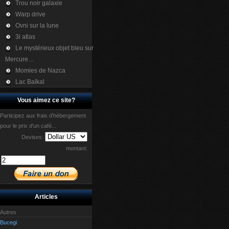
Trou noir galaxie
Warp drive
Ovni sur la lune
3i atlas
Le mystérieux objet bleu sur
Mercure…
Momies de Nazca
Lac Baïkal
Vous aimez ce site?
Participez aux frais d'hébergement
pour le prix d'un café...
Devises:
montant:
Articles
Autres
Bucegi