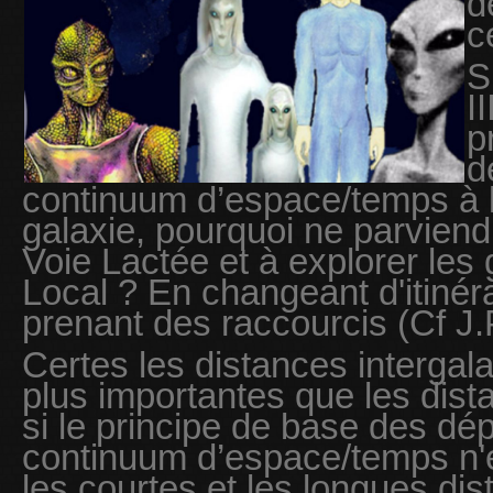
d
c
S
II
p
d
continuum d’espace/temps à l’
galaxie, pourquoi ne parviendra
Voie Lactée et à explorer les
Local ? En changeant d'itinéra
prenant des raccourcis (Cf J.P
Certes les distances interga
plus importantes que les dista
si le principe de base des d
continuum d’espace/temps n'
les courtes et les longues dis