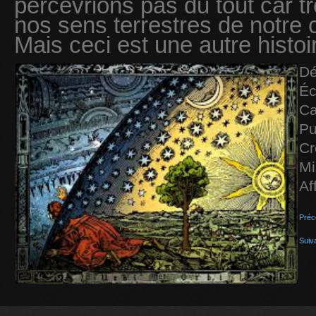
percevrions pas du tout car t
nos sens terrestres de notre 
Mais ceci est une autre histoir
Dé
Éc
Ca
Pu
Cr
Mi
Af
Préc
Suiv