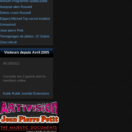
Astrium Programme spatial public
Autopsie alien Roswell
Debris crash Roswell
Edgard Mitchell Top secret incident
Unmasked
Jean pierre Petit
Temoignages de pilotes: JC Duboc
Zeta reticuli
Visiteurs depuis Avril 2005
All
1582611
Currently are 2 guests and no
members online
Kubik-Rubik Joomla! Extensions