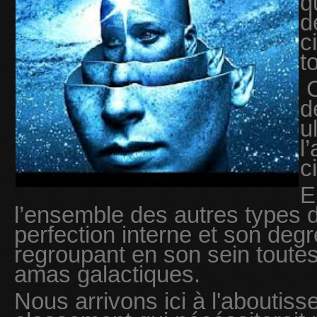
q
d
c
t
C
d
u
l
c
E
l’ensemble des autres types de
perfection interne et son de
regroupant en son sein toutes
amas galactiques.
Nous arrivons ici à l'aboutis