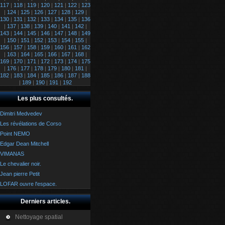
117
|
118
|
119
|
120
|
121
|
122
|
123
|
124
|
125
|
126
|
127
|
128
|
129
|
130
|
131
|
132
|
133
|
134
|
135
|
136
|
137
|
138
|
139
|
140
|
141
|
142
|
143
|
144
|
145
|
146
|
147
|
148
|
149
|
150
|
151
|
152
|
153
|
154
|
155
|
156
|
157
|
158
|
159
|
160
|
161
|
162
|
163
|
164
|
165
|
166
|
167
|
168
|
169
|
170
|
171
|
172
|
173
|
174
|
175
|
176
|
177
|
178
|
179
|
180
|
181
|
182
|
183
|
184
|
185
|
186
|
187
|
188
|
189
|
190
|
191
|
192
Les plus consultés.
Dimitri Medvedev
Les révélations de Corso
Point NEMO
Edgar Dean Mitchell
VIMANAS
Le chevalier noir.
Jean pierre Petit
LOFAR ouvre l'espace.
Derniers articles.
Nettoyage spatial