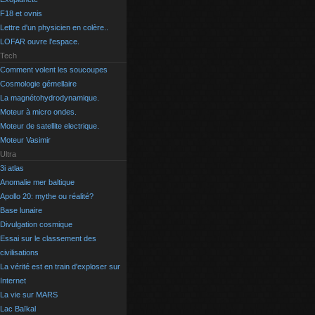
F18 et ovnis
Lettre d'un physicien en colère..
LOFAR ouvre l'espace.
Tech
Comment volent les soucoupes
Cosmologie gémellaire
La magnétohydrodynamique.
Moteur à micro ondes.
Moteur de satellite electrique.
Moteur Vasimir
Ultra
3i atlas
Anomalie mer baltique
Apollo 20: mythe ou réalité?
Base lunaire
Divulgation cosmique
Essai sur le classement des
civilisations
La vérité est en train d'exploser sur
Internet
La vie sur MARS
Lac Baïkal