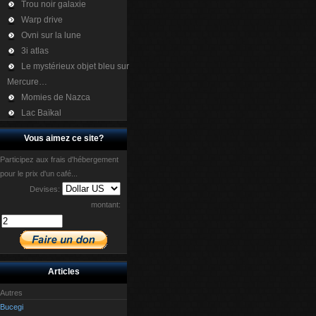
Trou noir galaxie
Warp drive
Ovni sur la lune
3i atlas
Le mystérieux objet bleu sur
Mercure…
Momies de Nazca
Lac Baïkal
Vous aimez ce site?
Participez aux frais d'hébergement
pour le prix d'un café...
Devises:
montant:
Articles
Autres
Bucegi