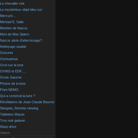
Le chevalier noir.
Le mystérieux objet bleu sur
Mercure…
Michael E. Salla
Momies de Nazca
Mort de Max Spiers
Nazca: piste d'atterrissage?
Nettoyage spatial
Osirunet
Oumuamua
Ovni sur la lune
OVNIS et EDF.....
Ovnis Saturne
Photos de la lune.
Point NEMO
Qui a construit la lune ?
Révélations de Jean-Claude Bourret
Stargate_Remote viewing
Tablettes Mayas
Trou noir galaxie
Warp drive
Videos