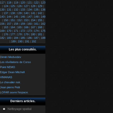
117
|
118
|
119
|
120
|
121
|
122
|
123
|
124
|
125
|
126
|
127
|
128
|
129
|
130
|
131
|
132
|
133
|
134
|
135
|
136
|
137
|
138
|
139
|
140
|
141
|
142
|
143
|
144
|
145
|
146
|
147
|
148
|
149
|
150
|
151
|
152
|
153
|
154
|
155
|
156
|
157
|
158
|
159
|
160
|
161
|
162
|
163
|
164
|
165
|
166
|
167
|
168
|
169
|
170
|
171
|
172
|
173
|
174
|
175
|
176
|
177
|
178
|
179
|
180
|
181
|
182
|
183
|
184
|
185
|
186
|
187
|
188
|
189
|
190
|
191
|
192
Les plus consultés.
Dimitri Medvedev
Les révélations de Corso
Point NEMO
Edgar Dean Mitchell
VIMANAS
Le chevalier noir.
Jean pierre Petit
LOFAR ouvre l'espace.
Derniers articles.
Nettoyage spatial