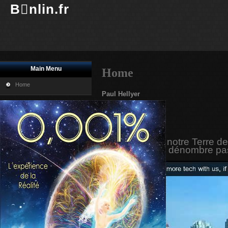
Bnlin.fr
Main Menu
Home
Home
Paul Hellyer
Imprimer
E-mail
« Elles visitent notre Terre 
Reticuli. On en dénombre pa