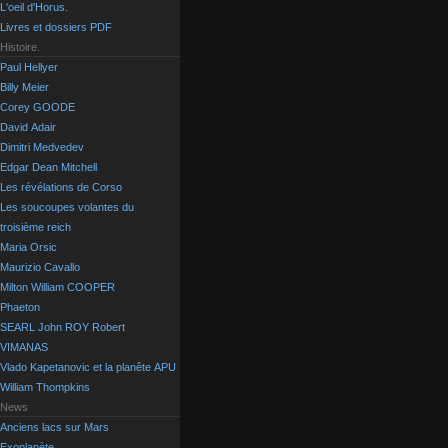
L'oeil d'Horus.
Livres et dossiers PDF
Histoire.
Paul Hellyer
Billy Meier
Corey GOODE
David Adair
Dimitri Medvedev
Edgar Dean Mitchell
Les révélations de Corso
Les soucoupes volantes du
troisième reich
Maria Orsic
Maurizio Cavallo
Milton William COOPER
Phaeton
SEARL John ROY Robert
VIMANAS
Vlado Kapetanovic et la planête APU
William Thompkins
News
Anciens lacs sur Mars
Exoplanète