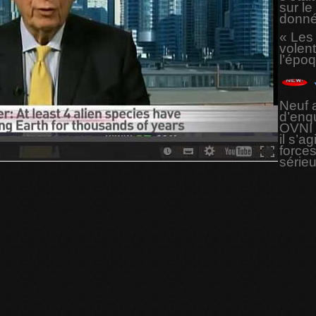
sur le
donnée
« Les
volent
l’épo
Neuf a
d’enqu
OVNI e
il s’a
force
sérieu