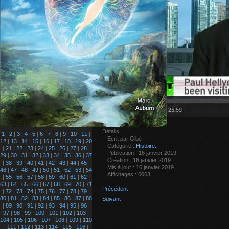
Détails
1
|
2
|
3
|
4
|
5
|
6
|
7
|
8
|
9
|
10
|
11
|
Écrit par
Gibé
12
|
13
|
14
|
15
|
16
|
17
|
18
|
19
|
20
Catégorie :
Histoire.
|
21
|
22
|
23
|
24
|
25
|
26
|
27
|
28
|
Publication : 16 janvier 2019
29
|
30
|
31
|
32
|
33
|
34
|
35
|
36
|
37
Création : 16 janvier 2019
|
38
|
39
|
40
|
41
|
42
|
43
|
44
|
45
|
Mis à jour : 16 janvier 2019
46
|
47
|
48
|
49
|
50
|
51
|
52
|
53
|
54
Affichages : 6063
|
55
|
56
|
57
|
58
|
59
|
60
|
61
|
62
|
63
|
64
|
65
|
66
|
67
|
68
|
69
|
70
|
71
Précédent
|
72
|
73
|
74
|
75
|
76
|
77
|
78
|
79
|
80
|
81
|
82
|
83
|
84
|
85
|
86
|
87
|
88
Suivant
|
89
|
90
|
91
|
92
|
93
|
94
|
95
|
96
|
97
|
98
|
99
|
100
|
101
|
102
|
103
|
104
|
105
|
106
|
107
|
108
|
109
|
110
|
111
|
112
|
113
|
114
|
115
|
116
|