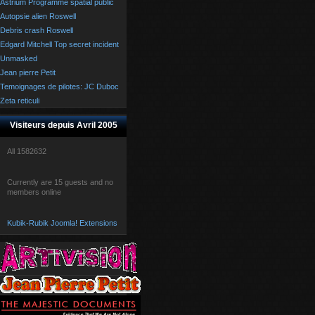
Astrium Programme spatial public
Autopsie alien Roswell
Debris crash Roswell
Edgard Mitchell Top secret incident
Unmasked
Jean pierre Petit
Temoignages de pilotes: JC Duboc
Zeta reticuli
Visiteurs depuis Avril 2005
All
1582632
Currently are 15 guests and no
members online
Kubik-Rubik Joomla! Extensions