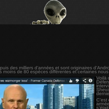
depuis des milliers d’années et sont originaires d’A
s moins de 80 espèces différentes et certaines nous
Voilà 
Défen
interv
Sheva
dernie
C’est 
armée
s’étai