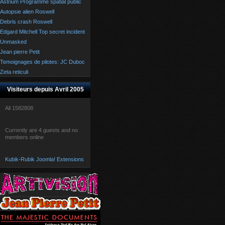
Astrium Programme spatial public
Autopsie alien Roswell
Debris crash Roswell
Edgard Mitchell Top secret incident
Unmasked
Jean pierre Petit
Temoignages de pilotes: JC Duboc
Zeta reticuli
Visiteurs depuis Avril 2005
All
1582808
Currently are 4 guests and no
members online
Kubik-Rubik Joomla! Extensions