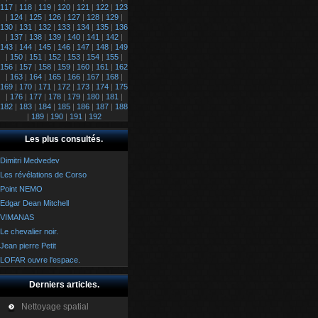
117
|
118
|
119
|
120
|
121
|
122
|
123
|
124
|
125
|
126
|
127
|
128
|
129
|
130
|
131
|
132
|
133
|
134
|
135
|
136
|
137
|
138
|
139
|
140
|
141
|
142
|
143
|
144
|
145
|
146
|
147
|
148
|
149
|
150
|
151
|
152
|
153
|
154
|
155
|
156
|
157
|
158
|
159
|
160
|
161
|
162
|
163
|
164
|
165
|
166
|
167
|
168
|
169
|
170
|
171
|
172
|
173
|
174
|
175
|
176
|
177
|
178
|
179
|
180
|
181
|
182
|
183
|
184
|
185
|
186
|
187
|
188
|
189
|
190
|
191
|
192
Les plus consultés.
Dimitri Medvedev
Les révélations de Corso
Point NEMO
Edgar Dean Mitchell
VIMANAS
Le chevalier noir.
Jean pierre Petit
LOFAR ouvre l'espace.
Derniers articles.
Nettoyage spatial