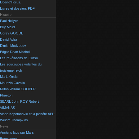
L'oeil d'Horus.
Livres et dossiers PDF
Histoire.
Paul Hellyer
Billy Meier
Corey GOODE
David Adair
Dimitri Medvedev
Edgar Dean Mitchell
Les révélations de Corso
Les soucoupes volantes du
troisième reich
Maria Orsic
Maurizio Cavallo
Milton William COOPER
Phaeton
SEARL John ROY Robert
VIMANAS
Vlado Kapetanovic et la planête APU
William Thompkins
News
Anciens lacs sur Mars
Exoplanète