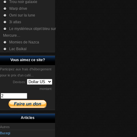
Trou noir galaxie
Warp drive
Ovni sur la lune
3i atlas
Le mystérieux objet bleu sur
Mercure…
Momies de Nazca
Lac Baïkal
Vous aimez ce site?
Participez aux frais d'hébergement
pour le prix d'un café...
Devises:
montant:
Articles
Autres
Bucegi