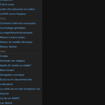
F18 et ovnis
Lettre d'un physicien en colère..
LOFAR ouvre l'espace.
Tech
Comment volent les soucoupes
Cosmologie gémellaire
La magnétohydrodynamique.
Moteur à micro ondes.
Moteur de satellite electrique.
Moteur Vasimir
Ultra
3i atlas
Anomalie mer baltique
Apollo 20: mythe ou réalité?
Base lunaire
Divulgation cosmique
Essai sur le classement des
civilisations
La vérité est en train d'exploser sur
Internet
La vie sur MARS
Lac Baïkal