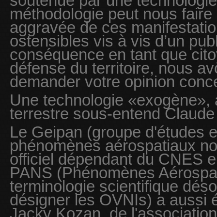
soutenue par une technologi
méthodologie peut nous faire 
aggravée de ces manifestati
ostensibles vis à vis d’un pub
conséquence en tant que cito
défense du territoire, nous a
demander votre opinion conce
Une technologie «exogène», 
terrestre sous-entend Claude 
Le Geipan (groupe d'études et
phénomènes aérospatiaux non 
officiel dépendant du CNES e
PANS (Phénomènes Aérospatia
terminologie scientifique dés
désigner les OVNIs) a aussi ét
Jacky Kozan, de l'association