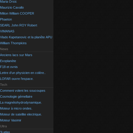
Maria Orsic
Maurizio Cavallo
Milton William COOPER
Phaeton
SEARL John ROY Robert
VIMANAS
Vlado Kapetanovic et la planête APU
William Thompkins
News
Anciens lacs sur Mars
Exoplanète
F18 et ovnis
Lettre d'un physicien en colère..
LOFAR ouvre l'espace.
Tech
Comment volent les soucoupes
Cosmologie gémellaire
La magnétohydrodynamique.
Moteur à micro ondes.
Moteur de satellite electrique.
Moteur Vasimir
Ultra
3i atlas