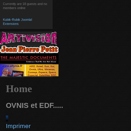
Currently are 18 guests and no
members online
Kubik-Rubik Joomla!
Extensions
Home
OVNIS et EDF.....
Imprimer