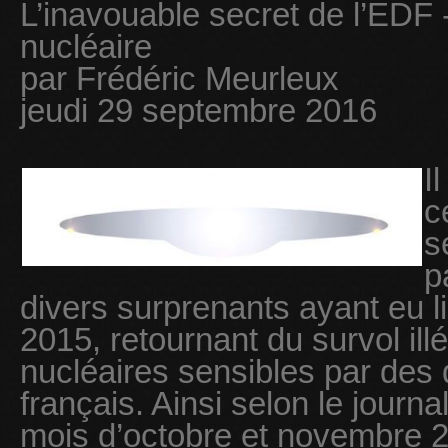
L’inavouable secret de l’EDF 
nucléaire
par Frédéric Meurleux
jeudi 29 septembre 2016
I
c
s
p
divers surprenants ayant eu l
2015, retournant du survol illé
nucléaires sensibles par des d
français. Ainsi selon le journ
mois d’octobre et novembre 2