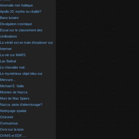
Anomalie mer baltique
Apollo 20: mythe ou réalité?
Base lunaire
Divulgation cosmique
Essai sur le classement des
civilisations
La vérité est en train d'exploser sur
Internet
La vie sur MARS
Lac Baïkal
Le chevalier noir.
Le mystérieux objet bleu sur
Mercure…
Michael E. Salla
Momies de Nazca
Mort de Max Spiers
Nazca: piste d'atterrissage?
Nettoyage spatial
Osirunet
Oumuamua
Ovni sur la lune
OVNIS et EDF.....