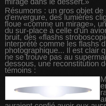
mirage dans le dessert.»
Résumons : un gros objet de 
d'envergure, des lumières cli
floue «comme un mirage», une
du sur-place à celle d'un avi
bruit, des «flashs stroboscop
interprété comme les flashs d
photographique... Il est clair
ne se trouve pas au supermar
dessous, une reconstitution de
témoins :
M
e
r
a
auraient confié avoir eux aus