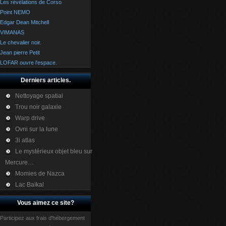
Les révélations de Corso
Point NEMO
Edgar Dean Mitchell
VIMANAS
Le chevalier noir.
Jean pierre Petit
LOFAR ouvre l'espace.
Derniers articles.
Nettoyage spatial
Trou noir galaxie
Warp drive
Ovni sur la lune
3i atlas
Le mystérieux objet bleu sur
Mercure…
Momies de Nazca
Lac Baïkal
Vous aimez ce site?
Participez aux frais d'hébergement