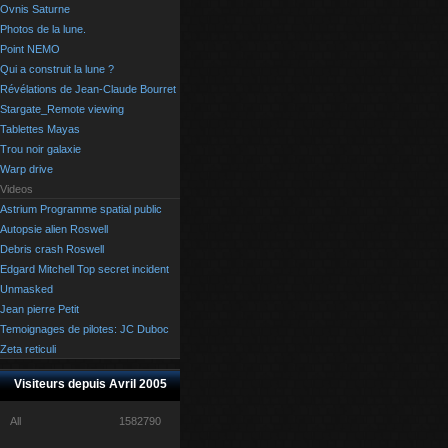
Ovnis Saturne
Photos de la lune.
Point NEMO
Qui a construit la lune ?
Révélations de Jean-Claude Bourret
Stargate_Remote viewing
Tablettes Mayas
Trou noir galaxie
Warp drive
Videos
Astrium Programme spatial public
Autopsie alien Roswell
Debris crash Roswell
Edgard Mitchell Top secret incident
Unmasked
Jean pierre Petit
Temoignages de pilotes: JC Duboc
Zeta reticuli
Visiteurs depuis Avril 2005
All
1582790