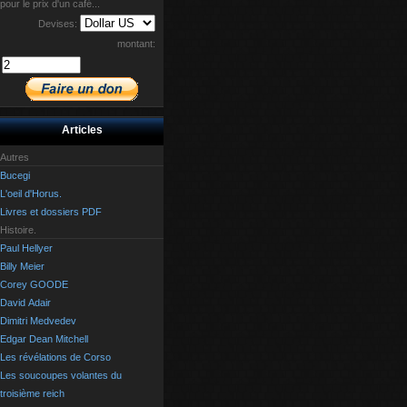
pour le prix d'un café...
Devises:
montant:
Articles
Autres
Bucegi
L'oeil d'Horus.
Livres et dossiers PDF
Histoire.
Paul Hellyer
Billy Meier
Corey GOODE
David Adair
Dimitri Medvedev
Edgar Dean Mitchell
Les révélations de Corso
Les soucoupes volantes du
troisième reich