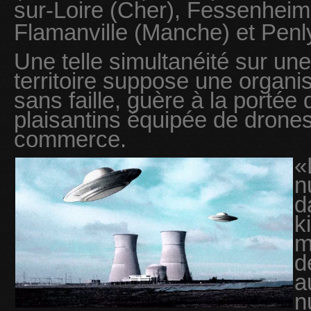
sur-Loire (Cher), Fessenheim
Flamanville (Manche) et Penl
Une telle simultanéité sur un
territoire suppose une organis
sans faille, guère à la portée
plaisantins équipée de drone
commerce.
«
n
d
k
m
d
a
n