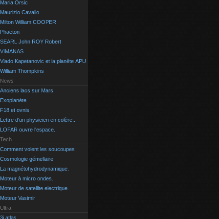
Maria Orsic
Maurizio Cavallo
Milton William COOPER
Phaeton
SEARL John ROY Robert
VIMANAS
Vlado Kapetanovic et la planête APU
William Thompkins
News
Anciens lacs sur Mars
Exoplanète
F18 et ovnis
Lettre d'un physicien en colère..
LOFAR ouvre l'espace.
Tech
Comment volent les soucoupes
Cosmologie gémellaire
La magnétohydrodynamique.
Moteur à micro ondes.
Moteur de satellite electrique.
Moteur Vasimir
Ultra
3i atlas