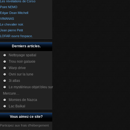
Les révélations de Corso
Point NEMO
Edgar Dean Mitchell
VIMANAS
Le chevalier noir.
Jean pierre Petit
LOFAR ouvre l'espace.
Derniers articles.
Nettoyage spatial
Trou noir galaxie
Warp drive
Ovni sur la lune
3i atlas
Le mystérieux objet bleu sur
Mercure…
Momies de Nazca
Lac Baïkal
Vous aimez ce site?
Participez aux frais d'hébergement