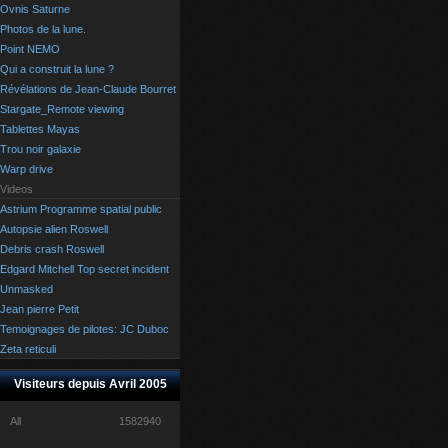
Ovnis Saturne
Photos de la lune.
Point NEMO
Qui a construit la lune ?
Révélations de Jean-Claude Bourret
Stargate_Remote viewing
Tablettes Mayas
Trou noir galaxie
Warp drive
Videos
Astrium Programme spatial public
Autopsie alien Roswell
Debris crash Roswell
Edgard Mitchell Top secret incident
Unmasked
Jean pierre Petit
Temoignages de pilotes: JC Duboc
Zeta reticuli
Visiteurs depuis Avril 2005
All
1582940