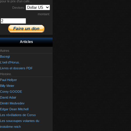
pour le prix d'un café...
Devises:
montant:
Articles
Autres
Bucegi
L'oeil d'Horus.
Livres et dossiers PDF
Histoire.
Paul Hellyer
Billy Meier
Corey GOODE
David Adair
Dimitri Medvedev
Edgar Dean Mitchell
Les révélations de Corso
Les soucoupes volantes du
troisième reich