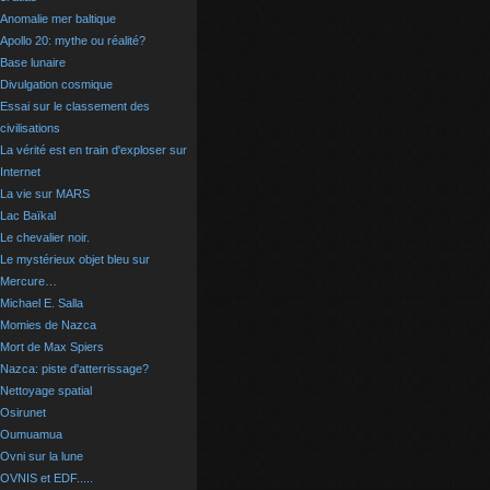
Anomalie mer baltique
Apollo 20: mythe ou réalité?
Base lunaire
Divulgation cosmique
Essai sur le classement des
civilisations
La vérité est en train d'exploser sur
Internet
La vie sur MARS
Lac Baïkal
Le chevalier noir.
Le mystérieux objet bleu sur
Mercure…
Michael E. Salla
Momies de Nazca
Mort de Max Spiers
Nazca: piste d'atterrissage?
Nettoyage spatial
Osirunet
Oumuamua
Ovni sur la lune
OVNIS et EDF.....