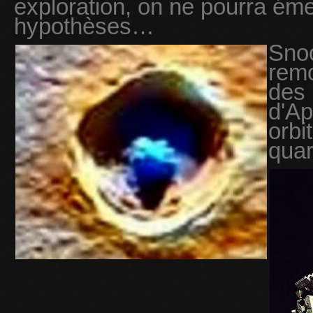
exploration, on ne pourra éme
hypothèses…
Snoo
remo
des 
d'Ap
orbi
quar