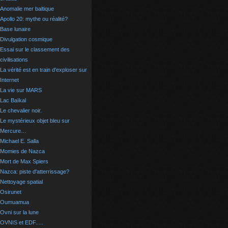
Anomalie mer baltique
Apollo 20: mythe ou réalité?
Base lunaire
Divulgation cosmique
Essai sur le classement des
civilisations
La vérité est en train d'exploser sur
Internet
La vie sur MARS
Lac Baïkal
Le chevalier noir.
Le mystérieux objet bleu sur
Mercure…
Michael E. Salla
Momies de Nazca
Mort de Max Spiers
Nazca: piste d'atterrissage?
Nettoyage spatial
Osirunet
Oumuamua
Ovni sur la lune
OVNIS et EDF.....