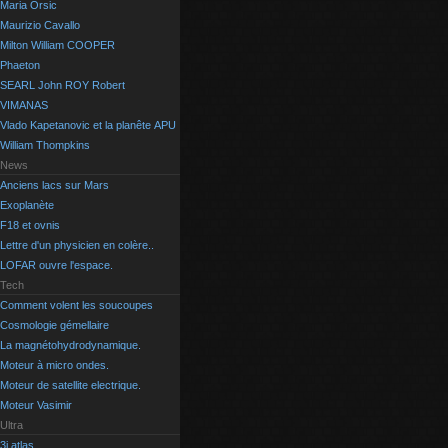
Maria Orsic
Maurizio Cavallo
Milton William COOPER
Phaeton
SEARL John ROY Robert
VIMANAS
Vlado Kapetanovic et la planête APU
William Thompkins
News
Anciens lacs sur Mars
Exoplanète
F18 et ovnis
Lettre d'un physicien en colère..
LOFAR ouvre l'espace.
Tech
Comment volent les soucoupes
Cosmologie gémellaire
La magnétohydrodynamique.
Moteur à micro ondes.
Moteur de satellite electrique.
Moteur Vasimir
Ultra
3i atlas