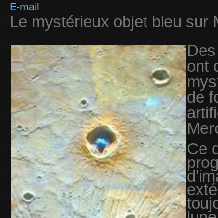
E-mail
Le mystérieux objet bleu su
Des
ont 
myst
de f
arti
Mer
Ce q
prog
d'im
exté
touj
lune