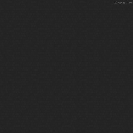
Bnlin.fr, Po