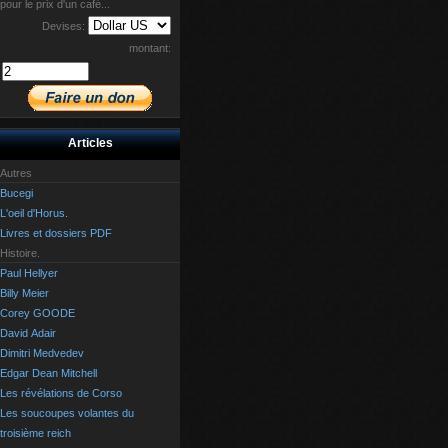
pour le prix d'un café...
Devises:
montant:
Articles
Autres
Bucegi
L'oeil d'Horus.
Livres et dossiers PDF
Histoire.
Paul Hellyer
Billy Meier
Corey GOODE
David Adair
Dimitri Medvedev
Edgar Dean Mitchell
Les révélations de Corso
Les soucoupes volantes du
troisième reich