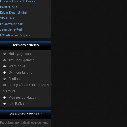
Les révélations de Corso
Point NEMO
Edgar Dean Mitchell
VIMANAS
Le chevalier noir.
Jean pierre Petit
LOFAR ouvre l'espace.
Derniers articles.
Nettoyage spatial
Trou noir galaxie
Warp drive
Ovni sur la lune
3i atlas
Le mystérieux objet bleu sur
Mercure…
Momies de Nazca
Lac Baïkal
Vous aimez ce site?
Participez aux frais d'hébergement