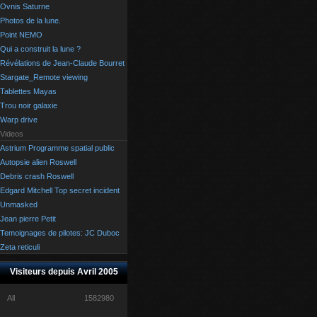
Ovnis Saturne
Photos de la lune.
Point NEMO
Qui a construit la lune ?
Révélations de Jean-Claude Bourret
Stargate_Remote viewing
Tablettes Mayas
Trou noir galaxie
Warp drive
Videos
Astrium Programme spatial public
Autopsie alien Roswell
Debris crash Roswell
Edgard Mitchell Top secret incident
Unmasked
Jean pierre Petit
Temoignages de pilotes: JC Duboc
Zeta reticuli
Visiteurs depuis Avril 2005
All
1582980